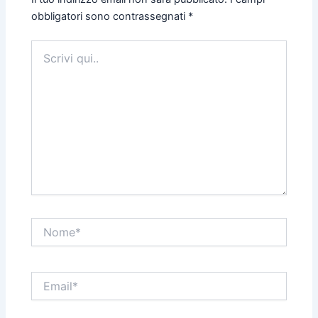
obbligatori sono contrassegnati
*
Scrivi
qui..
Nome*
Email*