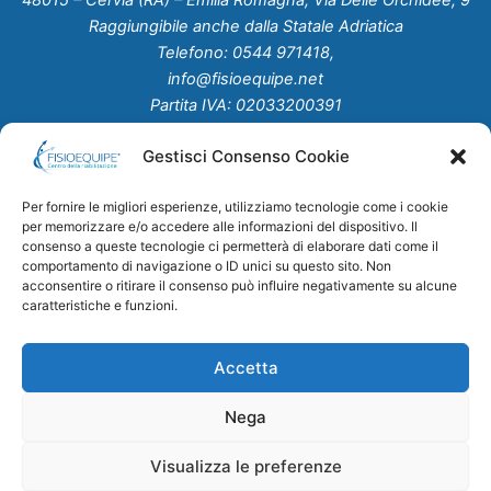
48015 – Cervia (RA) – Emilia Romagna, Via Delle Orchidee, 9
Raggiungibile anche dalla Statale Adriatica
Telefono: 0544 971418,
info@fisioequipe.net
Partita IVA: 02033200391
Gestisci Consenso Cookie
Home
Chi Siamo
Per fornire le migliori esperienze, utilizziamo tecnologie come i cookie
Servizi
per memorizzare e/o accedere alle informazioni del dispositivo. Il
Studio Medico
consenso a queste tecnologie ci permetterà di elaborare dati come il
comportamento di navigazione o ID unici su questo sito. Non
Convenzioni
acconsentire o ritirare il consenso può influire negativamente su alcune
News
caratteristiche e funzioni.
Contatti
Accetta
Nega
Fisioquipe Centro della riabilitazione - Via Delle Orchidee, 9 Cervia
Visualizza le preferenze
(RA) – Credits:
Advance-Comunicazione