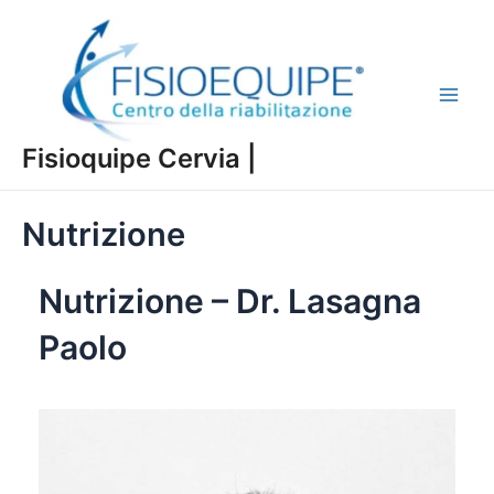
Vai
al
contenuto
Main
Fisioquipe Cervia |
Men
Nutrizione
Nutrizione – Dr. Lasagna
Paolo