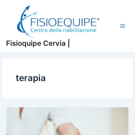
Vai
al
contenuto
Main
Fisioquipe Cervia |
Men
terapia