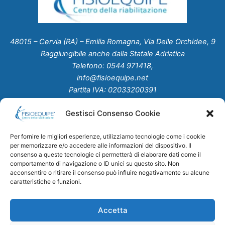
48015 – Cervia (RA) – Emilia Romagna, Via Delle Orchidee, 9
Raggiungibile anche dalla Statale Adriatica
Telefono: 0544 971418,
info@fisioequipe.net
Partita IVA: 02033200391
Gestisci Consenso Cookie
Home
Chi Siamo
Per fornire le migliori esperienze, utilizziamo tecnologie come i cookie
Servizi
per memorizzare e/o accedere alle informazioni del dispositivo. Il
Studio Medico
consenso a queste tecnologie ci permetterà di elaborare dati come il
comportamento di navigazione o ID unici su questo sito. Non
Convenzioni
acconsentire o ritirare il consenso può influire negativamente su alcune
News
caratteristiche e funzioni.
Contatti
Accetta