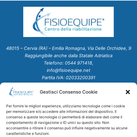
48015 – Cervia (RA) – Emilia Romagna, Via Delle Orchidee, 9
Raggiungibile anche dalla Statale Adriatica
Telefono: 0544 971418,
info@fisioequipe.net
Partita IVA: 02033200391
Gestisci Consenso Cookie
Home
Chi Siamo
Per fornire le migliori esperienze, utilizziamo tecnologie come i cookie
Servizi
per memorizzare e/o accedere alle informazioni del dispositivo. Il
Studio Medico
consenso a queste tecnologie ci permetterà di elaborare dati come il
comportamento di navigazione o ID unici su questo sito. Non
Convenzioni
acconsentire o ritirare il consenso può influire negativamente su alcune
News
caratteristiche e funzioni.