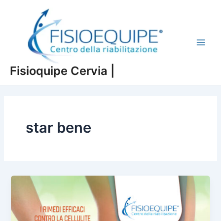
Vai
al
contenuto
Main
Fisioquipe Cervia |
Men
star bene