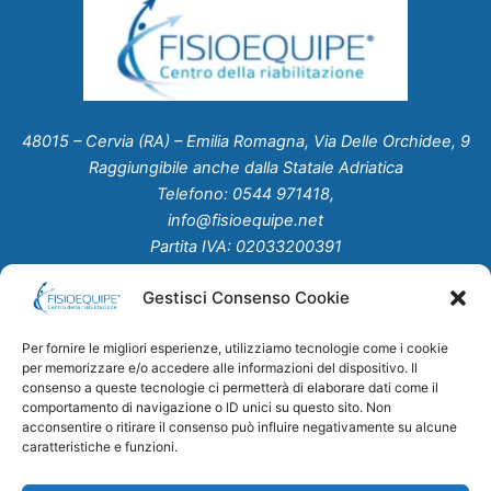
48015 – Cervia (RA) – Emilia Romagna, Via Delle Orchidee, 9
Raggiungibile anche dalla Statale Adriatica
Telefono: 0544 971418,
info@fisioequipe.net
Partita IVA: 02033200391
Gestisci Consenso Cookie
Home
Chi Siamo
Per fornire le migliori esperienze, utilizziamo tecnologie come i cookie
Servizi
per memorizzare e/o accedere alle informazioni del dispositivo. Il
Studio Medico
consenso a queste tecnologie ci permetterà di elaborare dati come il
comportamento di navigazione o ID unici su questo sito. Non
Convenzioni
acconsentire o ritirare il consenso può influire negativamente su alcune
News
caratteristiche e funzioni.
Contatti