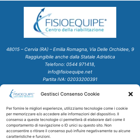
48015 – Cervia (RA) – Emilia Romagna, Via Delle Orchidee, 9
Raggiungibile anche dalla Statale Adriatica
Telefono: 0544 971418,
info@fisioequipe.net
Partita IVA: 02033200391
Gestisci Consenso Cookie
Home
Chi Siamo
Per fornire le migliori esperienze, utilizziamo tecnologie come i cookie
Servizi
per memorizzare e/o accedere alle informazioni del dispositivo. Il
Studio Medico
consenso a queste tecnologie ci permetterà di elaborare dati come il
comportamento di navigazione o ID unici su questo sito. Non
Convenzioni
acconsentire o ritirare il consenso può influire negativamente su alcune
News
caratteristiche e funzioni.