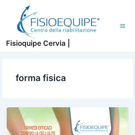
Vai
al
contenuto
Main
Fisioquipe Cervia |
Men
forma fisica