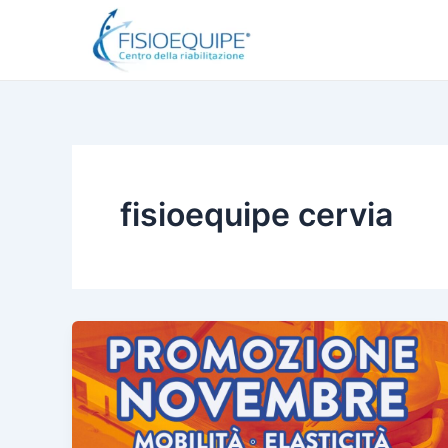
Vai
al
contenuto
fisioequipe cervia