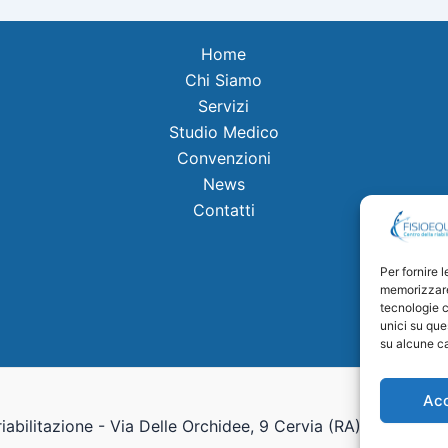
Home
Chi Siamo
Servizi
Studio Medico
Convenzioni
News
Contatti
Per fornire 
memorizzare 
tecnologie c
unici su que
su alcune ca
Ac
iabilitazione - Via Delle Orchidee, 9 Cervia (RA) – Credits:
A